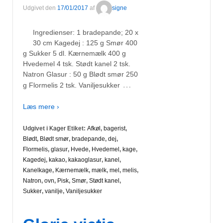
Udgivet den
17/01/2017
af
signe
Ingredienser: 1 bradepande; 20 x
30 cm Kagedej : 125 g Smør 400
g Sukker 5 dl. Kærnemælk 400 g
Hvedemel 4 tsk. Stødt kanel 2 tsk.
Natron Glasur : 50 g Blødt smør 250
…
g Flormelis 2 tsk. Vaniljesukker
Læs mere ›
Udgivet i
Kager
Etiket:
Afkøl
,
bagerist
,
Blødt
,
Blødt smør
,
bradepande
,
dej
,
Flormelis
,
glasur
,
Hvede
,
Hvedemel
,
kage
,
Kagedej
,
kakao
,
kakaoglasur
,
kanel
,
Kanelkage
,
Kærnemælk
,
mælk
,
mel
,
melis
,
Natron
,
ovn
,
Pisk
,
Smør
,
Stødt kanel
,
Sukker
,
vanilje
,
Vaniljesukker