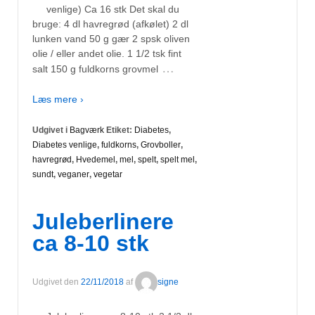
venlige) Ca 16 stk Det skal du
bruge: 4 dl havregrød (afkølet) 2 dl
lunken vand 50 g gær 2 spsk oliven
olie / eller andet olie. 1 1/2 tsk fint
…
salt 150 g fuldkorns grovmel
Læs mere ›
Udgivet i
Bagværk
Etiket:
Diabetes
,
Diabetes venlige
,
fuldkorns
,
Grovboller
,
havregrød
,
Hvedemel
,
mel
,
spelt
,
spelt mel
,
sundt
,
veganer
,
vegetar
Juleberlinere
ca 8-10 stk
Udgivet den
22/11/2018
af
signe