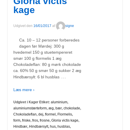
Gloria victis
kage
Udgivet den
16/01/2017
af
signe
Ca. 10 – 12 personer forberedes
dagen før Mørdej: 300 g
hvedemel 150 g stuetempereret
smør 100 g flormelis 1 æg
Chokoladeflan: 80 g mørk chokolade
ca. 60% 50 g smør 50 g sukker 2 æg
…
Hindbærsylt: 6 bl husblas
Læs mere ›
Udgivet i
Kager
Etiket:
aluminium
,
aluminiumstærteform
,
æg
,
bær
,
chokolade
,
Chokoladeflan
,
dej
,
flormel
,
Flormelis
,
form
,
friske
,
fros
,
frosne
,
Gloria victis kage
,
Hindbær
,
Hindbærsylt
,
hus
,
husblas
,