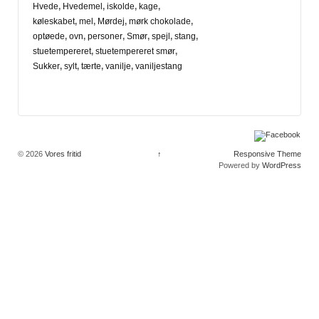
Hvede
,
Hvedemel
,
iskolde
,
kage
,
køleskabet
,
mel
,
Mørdej
,
mørk chokolade
,
optøede
,
ovn
,
personer
,
Smør
,
spejl
,
stang
,
stuetempereret
,
stuetempereret smør
,
Sukker
,
sylt
,
tærte
,
vanilje
,
vaniljestang
© 2026
Vores fritid
↑
Responsive Theme
Powered by
WordPress