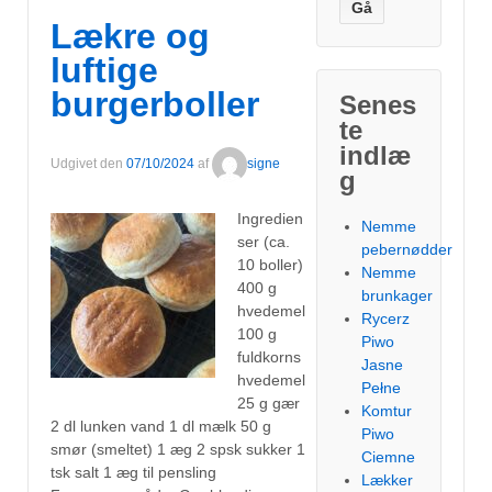
Lækre og
luftige
burgerboller
Senes
te
indlæ
Udgivet den
07/10/2024
af
signe
g
Ingredien
Nemme
ser (ca.
pebernødder
10 boller)
Nemme
400 g
brunkager
hvedemel
Rycerz
100 g
Piwo
fuldkorns
Jasne
hvedemel
Pełne
25 g gær
Komtur
2 dl lunken vand 1 dl mælk 50 g
Piwo
smør (smeltet) 1 æg 2 spsk sukker 1
Ciemne
tsk salt 1 æg til pensling
Lækker