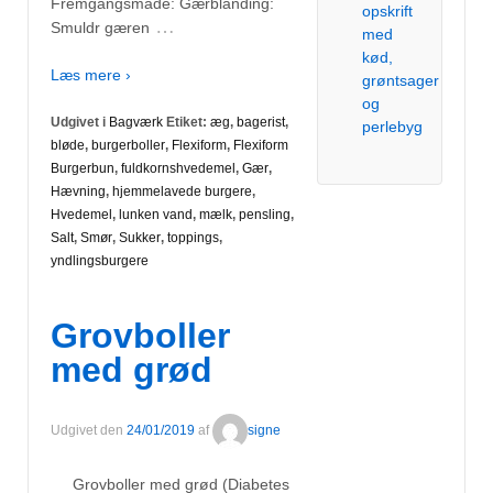
Fremgangsmåde: Gærblanding:
opskrift
…
Smuldr gæren
med
kød,
Læs mere ›
grøntsager
og
Udgivet i
Bagværk
Etiket:
æg
,
bagerist
,
perlebyg
bløde
,
burgerboller
,
Flexiform
,
Flexiform
Burgerbun
,
fuldkornshvedemel
,
Gær
,
Hævning
,
hjemmelavede burgere
,
Hvedemel
,
lunken vand
,
mælk
,
pensling
,
Salt
,
Smør
,
Sukker
,
toppings
,
yndlingsburgere
Grovboller
med grød
Udgivet den
24/01/2019
af
signe
Grovboller med grød (Diabetes