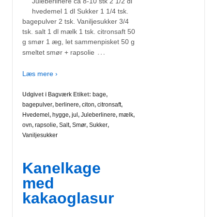
Juleberlinere ca 8-10 stk 2 1/2 dl
hvedemel 1 dl Sukker 1 1/4 tsk.
bagepulver 2 tsk. Vaniljesukker 3/4
tsk. salt 1 dl mælk 1 tsk. citronsaft 50
g smør 1 æg, let sammenpisket 50 g
…
smeltet smør + rapsolie
Læs mere ›
Udgivet i
Bagværk
Etiket:
bage
,
bagepulver
,
berlinere
,
citon
,
citronsaft
,
Hvedemel
,
hygge
,
jul
,
Juleberlinere
,
mælk
,
ovn
,
rapsolie
,
Salt
,
Smør
,
Sukker
,
Vaniljesukker
Kanelkage
med
kakaoglasur