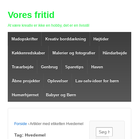
Vores fritid
At være kreativ er ikke en hobby, det er en livsstil
Madopskrifter
Kreativ borddækning
Højtider
Køkkenredskaber
Malerier og fotografier
Håndarbejde
Træarbejde
Genbrug
Sparetips
Haven
Åbne projekter
Oplevelser
Lav-selv-ideer for børn
Humørhjørnet
Babyer og Børn
Forside
›
Artikler med etiketten Hvedemel
Søg efter:
Tag: Hvedemel