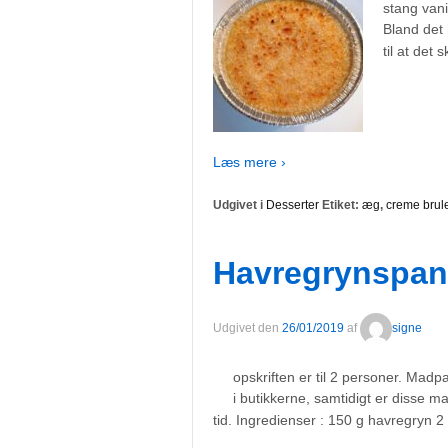
stang van
Bland det 
til at det 
Læs mere ›
Udgivet i
Desserter
Etiket:
æg
,
creme brul
Havregrynspan
Udgivet den
26/01/2019
af
signe
opskriften er til 2 personer. Ma
i butikkerne, samtidigt er disse
tid. Ingredienser : 150 g havregryn 