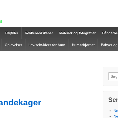
il
Højtider
Køkkenredskaber
Malerier og fotografier
Håndarbe
Oplevelser
Lav-selv-ideer for børn
Humørhjørnet
Babyer og
Søg e
Se
andekager
Ne
Ne