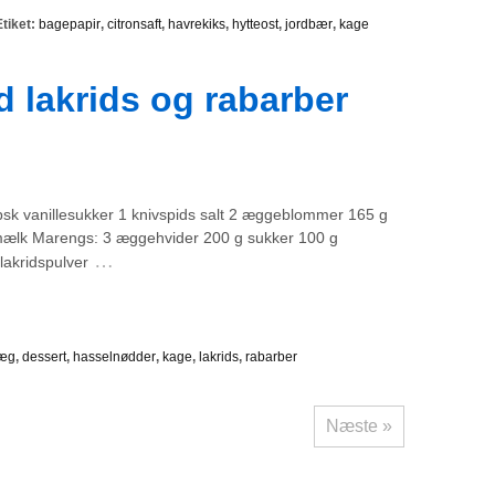
tiket:
bagepapir
,
citronsaft
,
havrekiks
,
hytteost
,
jordbær
,
kage
 lakrids og rabarber
psk vanillesukker 1 knivspids salt 2 æggeblommer 165 g
 mælk Marengs: 3 æggehvider 200 g sukker 100 g
…
lakridspulver
æg
,
dessert
,
hasselnødder
,
kage
,
lakrids
,
rabarber
Næste »
l indlæg