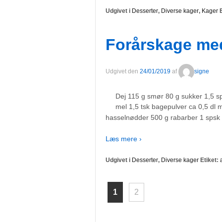
Udgivet i
Desserter
,
Diverse kager
,
Kager
E
Forårskage med
Udgivet den
24/01/2019
af
signe
Dej 115 g smør 80 g sukker 1,5 s
mel 1,5 tsk bagepulver ca 0,5 dl
hasselnødder 500 g rabarber 1 spsk 
Læs mere ›
Udgivet i
Desserter
,
Diverse kager
Etiket:
1
2
Navigation ti