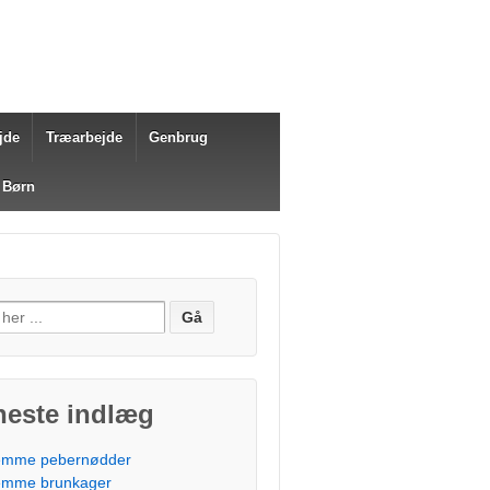
jde
Træarbejde
Genbrug
 Børn
fter:
neste indlæg
mme pebernødder
mme brunkager