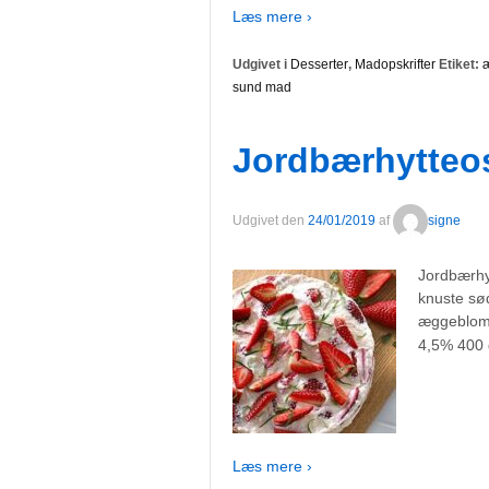
Læs mere ›
Udgivet i
Desserter
,
Madopskrifter
Etiket:
sund mad
Jordbærhytteo
Udgivet den
24/01/2019
af
signe
Jordbærhy
knuste sø
æggeblomm
4,5% 400 g
Læs mere ›