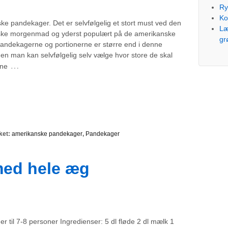
Ry
Ko
e pandekager. Det er selvfølgelig et stort must ved den
Læ
ke morgenmad og yderst populært på de amerikanske
gr
Pandekagerne og portionerne er større end i denne
men man kan selvfølgelig selv vælge hvor store de skal
…
nne
ket:
amerikanske pandekager
,
Pandekager
med hele æg
 er til 7-8 personer Ingredienser: 5 dl fløde 2 dl mælk 1