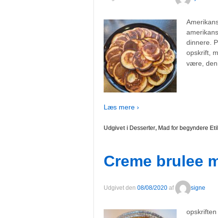
Amerikansk
amerikans
dinnere. 
opskrift, 
være, de
Læs mere ›
Udgivet i
Desserter
,
Mad for begyndere
Eti
Creme brulee 
Udgivet den
08/08/2020
af
signe
opskriften