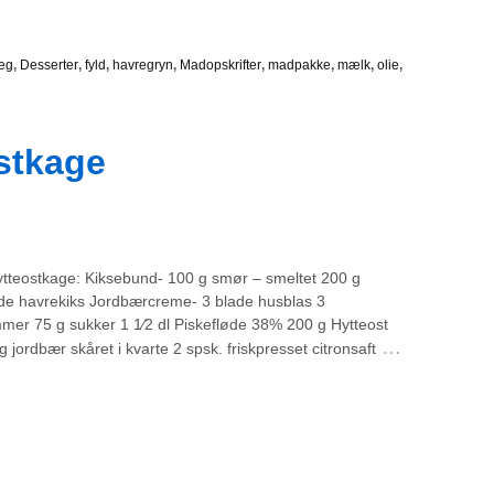
æg
,
Desserter
,
fyld
,
havregryn
,
Madopskrifter
,
madpakke
,
mælk
,
olie
,
stkage
tteostkage: Kiksebund- 100 g smør – smeltet 200 g
de havrekiks Jordbærcreme- 3 blade husblas 3
er 75 g sukker 1 1⁄2 dl Piskefløde 38% 200 g Hytteost
…
 jordbær skåret i kvarte 2 spsk. friskpresset citronsaft