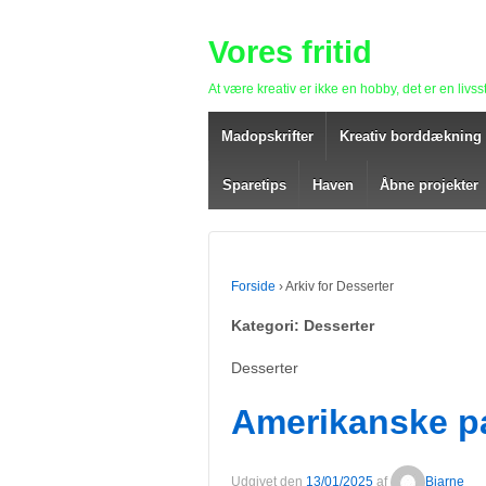
Vores fritid
At være kreativ er ikke en hobby, det er en livsst
Madopskrifter
Kreativ borddækning
Sparetips
Haven
Åbne projekter
Forside
›
Arkiv for Desserter
Kategori: Desserter
Desserter
Amerikanske p
Udgivet den
13/01/2025
af
Bjarne