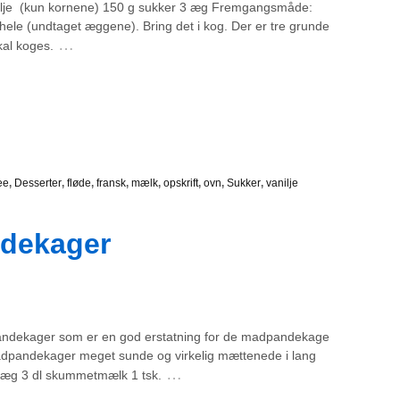
ilje (kun kornene) 150 g sukker 3 æg Fremgangsmåde:
hele (undtaget æggene). Bring det i kog. Der er tre grunde
…
skal koges.
ee
,
Desserter
,
fløde
,
fransk
,
mælk
,
opskrift
,
ovn
,
Sukker
,
vanilje
dekager
dpandekager som er en god erstatning for de madpandekage
 madpandekager meget sunde og virkelig mættenede i lang
…
2 æg 3 dl skummetmælk 1 tsk.