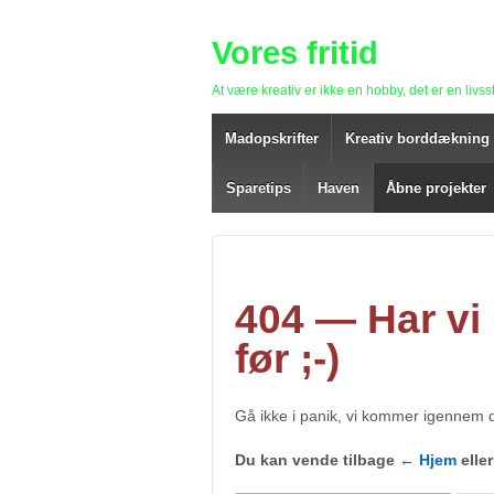
Vores fritid
At være kreativ er ikke en hobby, det er en livsst
Madopskrifter
Kreativ borddækning
Sparetips
Haven
Åbne projekter
404 — Har vi
før ;-)
Gå ikke i panik, vi kommer igennem 
Du kan vende tilbage
← Hjem
eller