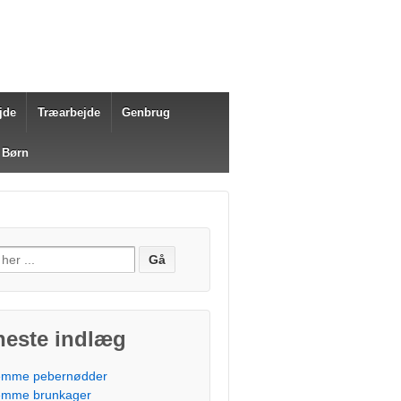
jde
Træarbejde
Genbrug
 Børn
fter:
neste indlæg
mme pebernødder
mme brunkager