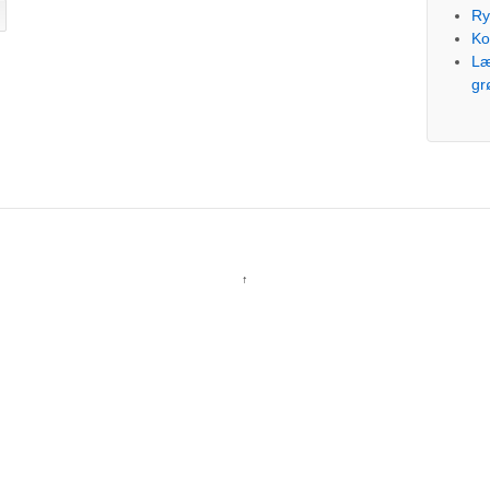
Ry
Ko
Læ
gr
↑