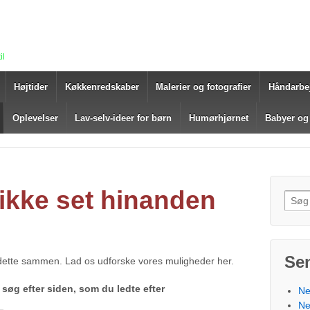
il
Højtider
Køkkenredskaber
Malerier og fotografier
Håndarbe
Oplevelser
Lav-selv-ideer for børn
Humørhjørnet
Babyer og
 ikke set hinanden
Søg e
Se
dette sammen. Lad os udforske vores muligheder her.
 søg efter siden, som du ledte efter
Ne
Ne