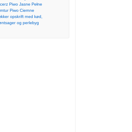
cerz Piwo Jasne Pełne
mtur Piwo Ciemne
kker opskrift med kød,
øntsager og perlebyg