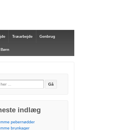
jde
Træarbejde
Genbrug
 Børn
fter:
neste indlæg
mme pebernødder
mme brunkager