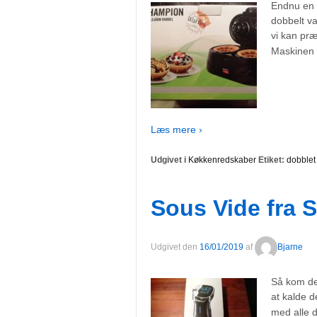
Endnu en 
dobbelt va
vi kan pr
Maskinen 
Læs mere ›
Udgivet i
Køkkenredskaber
Etiket:
dobblet 
Sous Vide fra 
Udgivet den
16/01/2019
af
Bjarne
Så kom de
at kalde d
med alle d