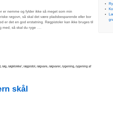
Ry
Ko
er er nemme og fylder ikke så meget som min
Læ
triske røgovn, så skal det være pladsbesparende eller bor
gr
ghed er det en god erstatning. Røgpistoler kan ikke bruges til
…
ng med, så skal du ryge
t
,
røg
,
røgklokke'
,
røgpistol
,
røgvare
,
røgvarer
,
rygening
,
rygening af
ern skål