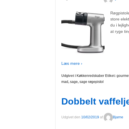
Røgpistol
store elek
du i lejli
at ryge ti
Læs mere ›
Udgivet i
Køkkenredskaber
Etiket:
gourme
mad
,
sage
,
sage røgepistol
Dobbelt vaffelj
Udgivet den
10/02/2019
af
Bjarne