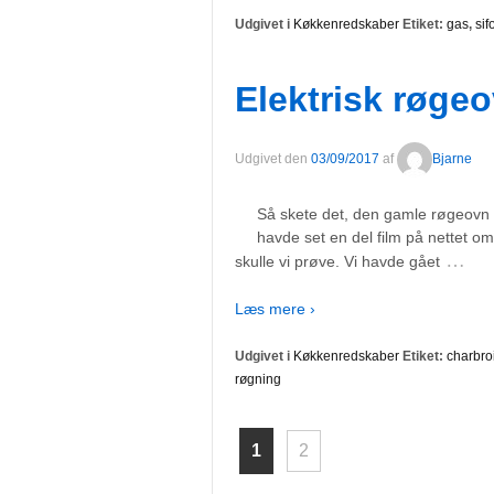
Udgivet i
Køkkenredskaber
Etiket:
gas
,
sif
Elektrisk røge
Udgivet den
03/09/2017
af
Bjarne
Så skete det, den gamle røgeovn på
havde set en del film på nettet o
…
skulle vi prøve. Vi havde gået
Læs mere ›
Udgivet i
Køkkenredskaber
Etiket:
charbroi
røgning
1
2
Navigation ti