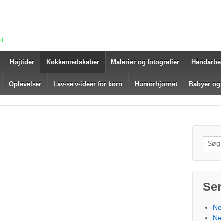
il
Højtider
Køkkenredskaber
Malerier og fotografier
Håndarbe
Oplevelser
Lav-selv-ideer for børn
Humørhjørnet
Babyer og
Søg e
Se
Ne
Ne