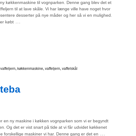
ny køkkenmaskine til vognparken. Denne gang blev det et
ffeljern til at lave skåle. Vi har længe ville have noget hvor
æsentere desserter på nye måder og her så vi en mulighed.
…
er købt
vaffeljern
,
køkkenmaskine
,
vaffeljern
,
vaffelskål
Steba
r en ny maskine i køkken vognparken som vi er begyndt
en. Og det er vist snart på tide at vi får udvidet køkkenet
…
e forskellige maskiner vi har. Denne gang er det en