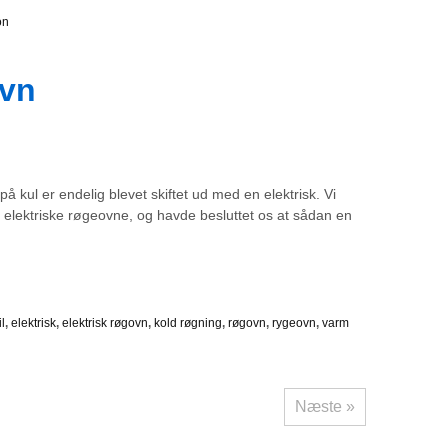
on
ovn
 kul er endelig blevet skiftet ud med en elektrisk. Vi
m elektriske røgeovne, og havde besluttet os at sådan en
l
,
elektrisk
,
elektrisk røgovn
,
kold røgning
,
røgovn
,
rygeovn
,
varm
Næste »
l indlæg