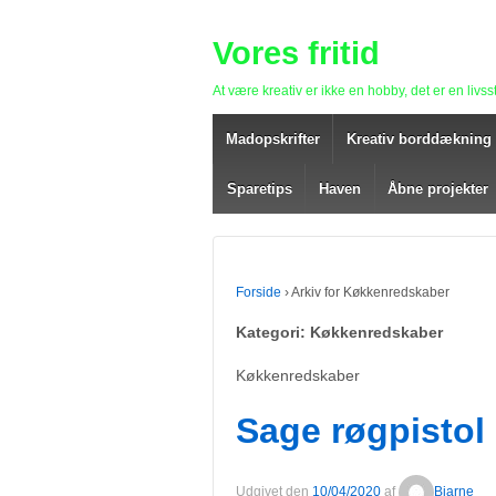
Vores fritid
At være kreativ er ikke en hobby, det er en livsst
Madopskrifter
Kreativ borddækning
Sparetips
Haven
Åbne projekter
Forside
›
Arkiv for Køkkenredskaber
Kategori: Køkkenredskaber
Køkkenredskaber
Sage røgpistol
Udgivet den
10/04/2020
af
Bjarne