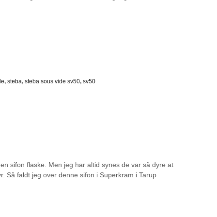
de
,
steba
,
steba sous vide sv50
,
sv50
en sifon flaske. Men jeg har altid synes de var så dyre at
r. Så faldt jeg over denne sifon i Superkram i Tarup