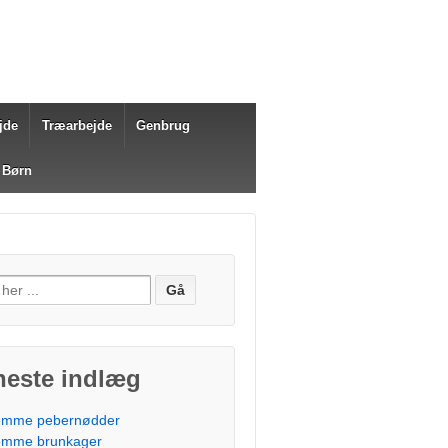
jde
Træarbejde
Genbrug
 Børn
fter:
neste indlæg
mme pebernødder
mme brunkager