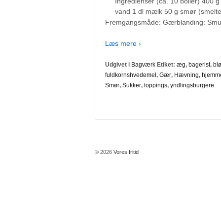
Ingredienser (ca. 10 boller) 400
vand 1 dl mælk 50 g smør (smeltet
Fremgangsmåde: Gærblanding: Smu
Læs mere ›
Udgivet i
Bagværk
Etiket:
æg
,
bagerist
,
bl
fuldkornshvedemel
,
Gær
,
Hævning
,
hjemme
Smør
,
Sukker
,
toppings
,
yndlingsburgere
© 2026
Vores fritid