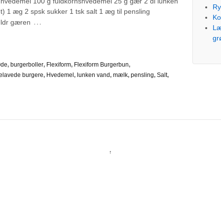
 g hvedemel 100 g fuldkornshvedemel 25 g gær 2 dl lunken
Ry
) 1 æg 2 spsk sukker 1 tsk salt 1 æg til pensling
Ko
…
ldr gæren
Læ
gr
øde
,
burgerboller
,
Flexiform
,
Flexiform Burgerbun
,
lavede burgere
,
Hvedemel
,
lunken vand
,
mælk
,
pensling
,
Salt
,
↑