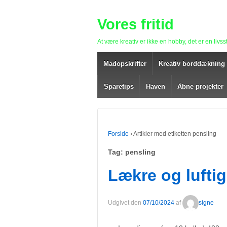
Vores fritid
At være kreativ er ikke en hobby, det er en livsst
Madopskrifter
Kreativ borddækning
Sparetips
Haven
Åbne projekter
Forside
›
Artikler med etiketten pensling
Tag: pensling
Lækre og luftig
Udgivet den
07/10/2024
af
signe