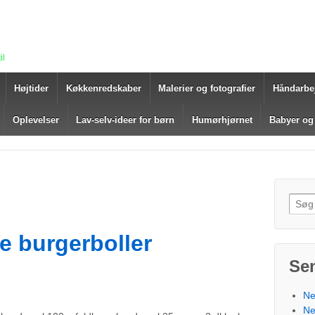
il
Højtider
Køkkenredskaber
Malerier og fotografier
Håndarbe
Oplevelser
Lav-selv-ideer for børn
Humørhjørnet
Babyer og
Søg e
e burgerboller
Se
Ne
Ne