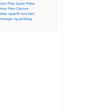
cerz Piwo Jasne Pełne
mtur Piwo Ciemne
kker opskrift med kød,
øntsager og perlebyg