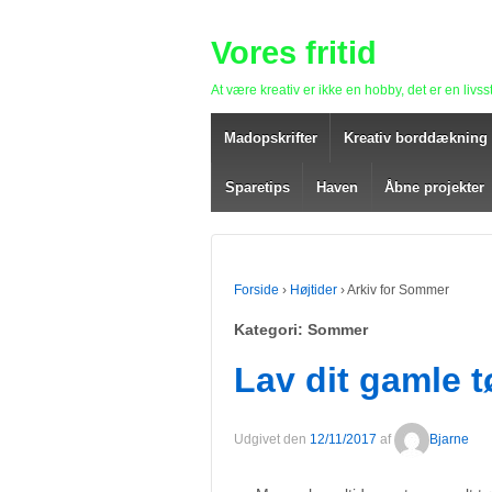
Vores fritid
At være kreativ er ikke en hobby, det er en livsst
Madopskrifter
Kreativ borddækning
Sparetips
Haven
Åbne projekter
Forside
›
Højtider
›
Arkiv for Sommer
Kategori: Sommer
Lav dit gamle tø
Udgivet den
12/11/2017
af
Bjarne