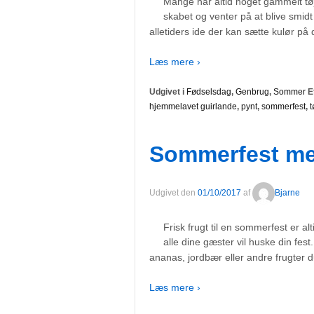
Mange har altid noget gammelt tøj
skabet og venter på at blive smi
alletiders ide der kan sætte kulør på 
Læs mere ›
Udgivet i
Fødselsdag
,
Genbrug
,
Sommer
E
hjemmelavet guirlande
,
pynt
,
sommerfest
,
t
Sommerfest med
Udgivet den
01/10/2017
af
Bjarne
Frisk frugt til en sommerfest er alt
alle dine gæster vil huske din fe
ananas, jordbær eller andre frugter d
Læs mere ›