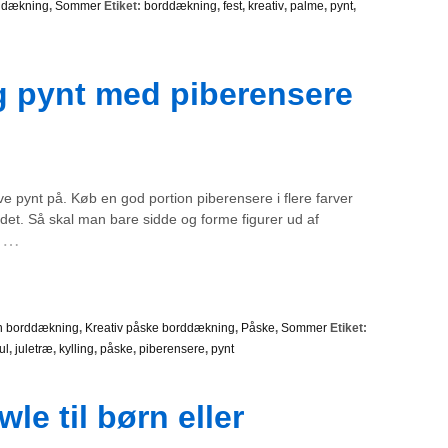
ddækning
,
Sommer
Etiket:
borddækning
,
fest
,
kreativ
,
palme
,
pynt
,
ig pynt med piberensere
ave pynt på. Køb en god portion piberensere i flere farver
 det. Så skal man bare sidde og forme figurer ud af
…
en borddækning
,
Kreativ påske borddækning
,
Påske
,
Sommer
Etiket:
jul
,
juletræ
,
kylling
,
påske
,
piberensere
,
pynt
e til børn eller