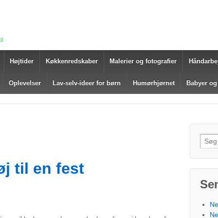
il
Højtider
Køkkenredskaber
Malerier og fotografier
Håndarbe
Oplevelser
Lav-selv-ideer for børn
Humørhjørnet
Babyer og
Søg e
j til en fest
Se
Ne
Ne