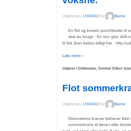
Udgivet den
17/04/2017
af
Bjarne
En flot og kreativ punchbowle til
skal du bruge : En stor glas skål 
til fisk (kan købes billigt her : http:/
Læs mere ›
Udgivet i
Drikkevarer
,
Sommer
Etiket:
bow
Flot sommerkr
Udgivet den
17/04/2017
af
Bjarne
Dekorations kranse behøver ikke ku
sommerkrans til døren eller bord