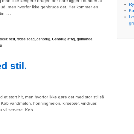
 man ikke længere bruger, der bare ligger i bunden af
Ry
dt ud, men hvorfor ikke genbruge det. Her kommer en
Ko
…
din
Læ
gr
tiket:
fest
,
fødselsdag
,
genbrug
,
Genbrug af tøj
,
guirlande
,
øj
 stil.
id et stort hit, men hvorfor ikke gøre det med stor stil så
st. Køb vandmelon, honningmelon, kirsebær, vindruer,
…
u vil servere. Køb