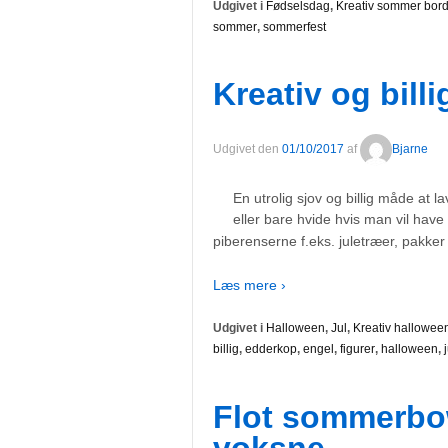
Udgivet i
Fødselsdag
,
Kreativ sommer bor
sommer
,
sommerfest
Kreativ og bill
Udgivet den
01/10/2017
af
Bjarne
En utrolig sjov og billig måde at l
eller bare hvide hvis man vil have
piberenserne f.eks. juletræer, pakker
Læs mere ›
Udgivet i
Halloween
,
Jul
,
Kreativ hallowe
billig
,
edderkop
,
engel
,
figurer
,
halloween
,
Flot sommerbowl
voksne.