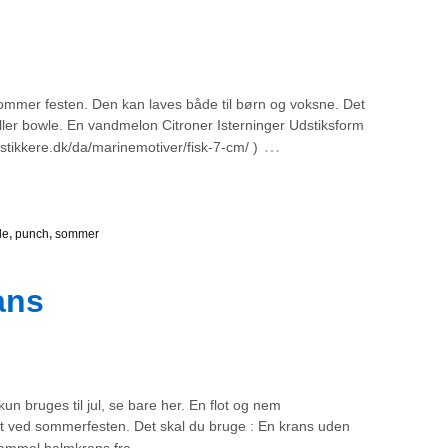
 sommer festen. Den kan laves både til børn og voksne. Det
eller bowle. En vandmelon Citroner Isterninger Udstiksform
…
/udstikkere.dk/da/marinemotiver/fisk-7-cm/ )
le
,
punch
,
sommer
ans
n bruges til jul, se bare her. En flot og nem
et ved sommerfesten. Det skal du bruge : En krans uden
…