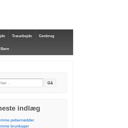
jde
Træarbejde
Genbrug
 Børn
fter:
neste indlæg
mme pebernødder
mme brunkager