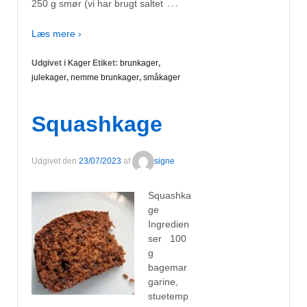
…
250 g smør (vi har brugt saltet
Læs mere ›
Udgivet i
Kager
Etiket:
brunkager
,
julekager
,
nemme brunkager
,
småkager
Squashkage
Udgivet den
23/07/2023
af
signe
Squashka
ge
Ingredien
ser 100
g
bagemar
garine,
stuetemp