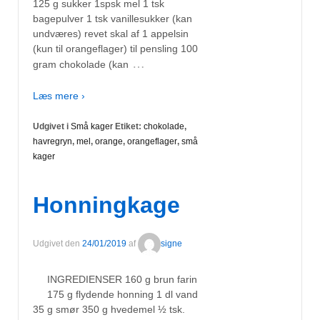
125 g sukker 1spsk mel 1 tsk
bagepulver 1 tsk vanillesukker (kan
undværes) revet skal af 1 appelsin
(kun til orangeflager) til pensling 100
…
gram chokolade (kan
Læs mere ›
Udgivet i
Små kager
Etiket:
chokolade
,
havregryn
,
mel
,
orange
,
orangeflager
,
små
kager
Honningkage
Udgivet den
24/01/2019
af
signe
INGREDIENSER 160 g brun farin
175 g flydende honning 1 dl vand
35 g smør 350 g hvedemel ½ tsk.