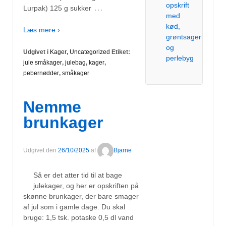
opskrift
…
Lurpak) 125 g sukker
med
kød,
Læs mere ›
grøntsager
og
Udgivet i
Kager
,
Uncategorized
Etiket:
perlebyg
jule småkager
,
julebag
,
kager
,
pebernødder
,
småkager
Nemme
brunkager
Udgivet den
26/10/2025
af
Bjarne
Så er det atter tid til at bage
julekager, og her er opskriften på
skønne brunkager, der bare smager
af jul som i gamle dage. Du skal
bruge: 1,5 tsk. potaske 0,5 dl vand