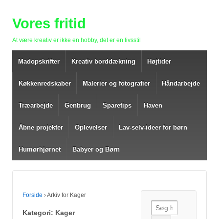
Vores fritid
At være kreativ er ikke en hobby, det er en livsstil
Madopskrifter
Kreativ borddækning
Højtider
Køkkenredskaber
Malerier og fotografier
Håndarbejde
Træarbejde
Genbrug
Sparetips
Haven
Åbne projekter
Oplevelser
Lav-selv-ideer for børn
Humørhjørnet
Babyer og Børn
Forside
›
Arkiv for Kager
Søg efter:
Kategori: Kager