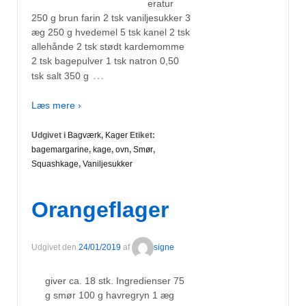
eratur
250 g brun farin 2 tsk vaniljesukker 3
æg 250 g hvedemel 5 tsk kanel 2 tsk
allehånde 2 tsk stødt kardemomme
2 tsk bagepulver 1 tsk natron 0,50
…
tsk salt 350 g
Læs mere ›
Udgivet i
Bagværk
,
Kager
Etiket:
bagemargarine
,
kage
,
ovn
,
Smør
,
Squashkage
,
Vaniljesukker
Orangeflager
Udgivet den
24/01/2019
af
signe
giver ca. 18 stk. Ingredienser 75
g smør 100 g havregryn 1 æg