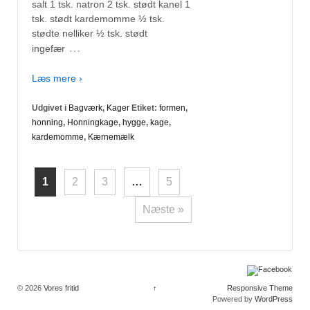
salt 1 tsk. natron 2 tsk. stødt kanel 1
tsk. stødt kardemomme ½ tsk.
stødte nelliker ½ tsk. stødt
…
ingefær
Læs mere ›
Udgivet i
Bagværk
,
Kager
Etiket:
formen
,
honning
,
Honningkage
,
hygge
,
kage
,
kardemomme
,
Kærnemælk
1
2
3
…
5
Navigation til indlæg
Næste »
© 2026
Vores fritid
↑
Responsive Theme
Powered by
WordPress