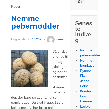
Kager
Nemme
Senes
pebernødder
te
indlæ
g
Udgivet den
26/10/2025
af
Bjarne
Nemme
Så er det
pebernødder
atter tid til
Nemme
at bage
brunkager
julekager,
Rycerz
og her er
Piwo
opskriften
Jasne
på
Pełne
skønne
Komtur
pebernød
Piwo
der, der bare smager af jul som i
Ciemne
gamle dage. Du skal bruge: 125 g
Lækker
koldt smør (vi har brugt saltet