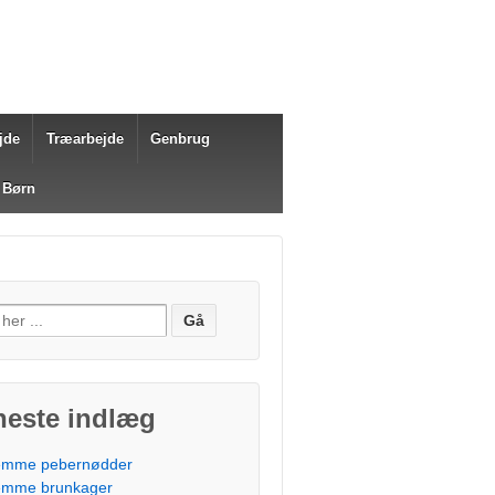
jde
Træarbejde
Genbrug
 Børn
fter:
neste indlæg
mme pebernødder
mme brunkager