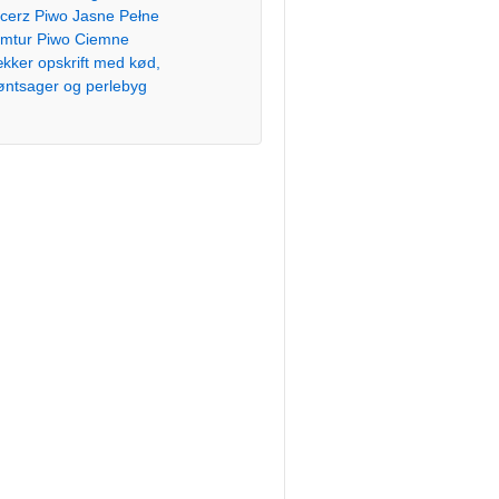
cerz Piwo Jasne Pełne
mtur Piwo Ciemne
kker opskrift med kød,
øntsager og perlebyg