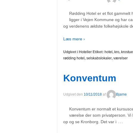
Rødding Hotel er et flot gammelt ho
ligger i Vejen Kommune og har ca
og verdenens ældste folkehøjskole d
Læs mere ›
Udgivet i
Hoteller
Etiket:
hotel
,
kro
,
krostue
rødding hotel
,
selskabslokaler
,
værelser
Konventum
Udgivet den
10/11/2018
af
Bjarne
Konventum er normalt et kursuscen
værelse der som privatperson. Vi h
…
op og se Kronborg. Det var i