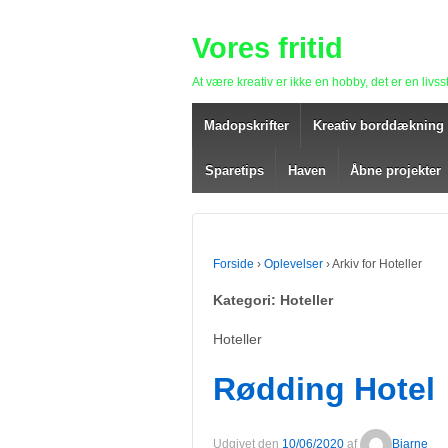
Vores fritid
At være kreativ er ikke en hobby, det er en livsst
Madopskrifter
Kreativ borddækning
Sparetips
Haven
Åbne projekter
Forside
›
Oplevelser
›
Arkiv for Hoteller
Kategori: Hoteller
Hoteller
Rødding Hotel
Udgivet den
10/06/2020
af
Bjarne