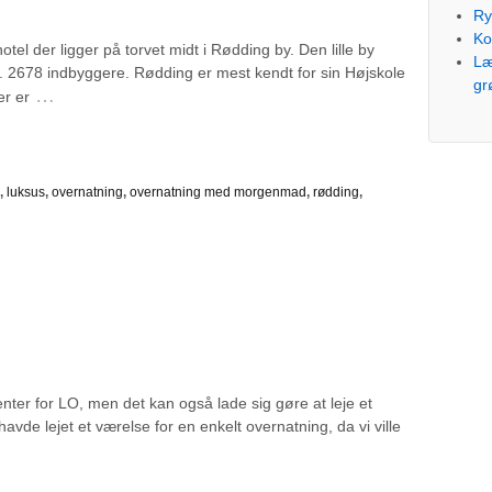
Ry
Ko
tel der ligger på torvet midt i Rødding by. Den lille by
Læ
. 2678 indbyggere. Rødding er mest kendt for sin Højskole
gr
…
er er
,
luksus
,
overnatning
,
overnatning med morgenmad
,
rødding
,
ter for LO, men det kan også lade sig gøre at leje et
avde lejet et værelse for en enkelt overnatning, da vi ville