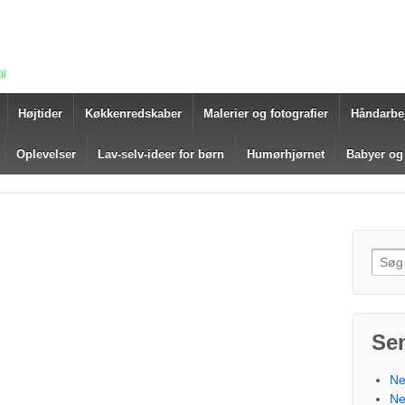
il
Højtider
Køkkenredskaber
Malerier og fotografier
Håndarbe
Oplevelser
Lav-selv-ideer for børn
Humørhjørnet
Babyer og
Søg e
Se
Ne
Ne