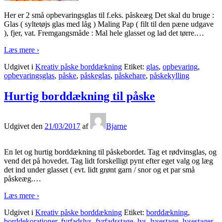
Her er 2 små opbevaringsglas til f.eks. påskeæg Det skal du bruge :
Glas ( syltetøjs glas med låg ) Maling Pap ( filt til den pæne udgave
), fjer, vat. Fremgangsmåde : Mal hele glasset og lad det tørre.
…
Læs mere ›
Udgivet i
Kreativ påske borddækning
Etiket:
glas
,
opbevaring
,
opbevaringsglas
,
påske
,
påskeglas
,
påskehare
,
påskekylling
Hurtig borddækning til påske
Udgivet den
21/03/2017
af
Bjarne
En let og hurtig borddækning til påskebordet. Tag et rødvinsglas, og
vend det på hovedet. Tag lidt forskelligt pynt efter eget valg og læg
det ind under glasset ( evt. lidt grønt garn / snor og et par små
påskeæg.
…
Læs mere ›
Udgivet i
Kreativ påske borddækning
Etiket:
borddækning
,
borddekorationer
,
fyrfadslys
,
fyrfadsstage
,
lys
,
lysestage
,
lysestager
,