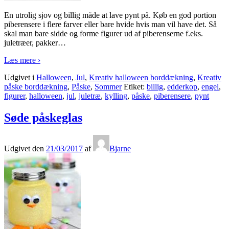
En utrolig sjov og billig måde at lave pynt på. Køb en god portion
piberensere i flere farver eller bare hvide hvis man vil have det. Så
skal man bare sidde og forme figurer ud af piberenserne f.eks.
juletræer, pakker
…
Læs mere ›
Udgivet i
Halloween
,
Jul
,
Kreativ halloween borddækning
,
Kreativ
påske borddækning
,
Påske
,
Sommer
Etiket:
billig
,
edderkop
,
engel
,
figurer
,
halloween
,
jul
,
juletræ
,
kylling
,
påske
,
piberensere
,
pynt
Søde påskeglas
Udgivet den
21/03/2017
af
Bjarne