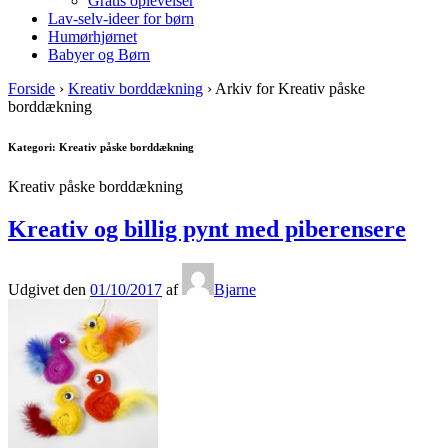
Gratis oplevelser
Lav-selv-ideer for børn
Humørhjørnet
Babyer og Børn
Forside
›
Kreativ borddækning
›
Arkiv for Kreativ påske
borddækning
Kategori: Kreativ påske borddækning
Kreativ påske borddækning
Kreativ og billig pynt med piberensere
Udgivet den
01/10/2017
af
Bjarne