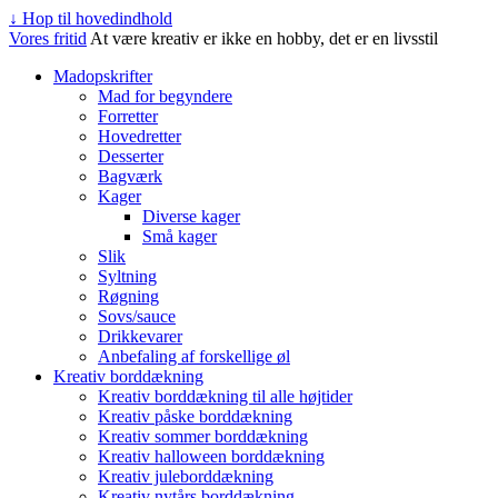
↓ Hop til hovedindhold
Vores fritid
At være kreativ er ikke en hobby, det er en livsstil
Madopskrifter
Mad for begyndere
Forretter
Hovedretter
Desserter
Bagværk
Kager
Diverse kager
Små kager
Slik
Syltning
Røgning
Sovs/sauce
Drikkevarer
Anbefaling af forskellige øl
Kreativ borddækning
Kreativ borddækning til alle højtider
Kreativ påske borddækning
Kreativ sommer borddækning
Kreativ halloween borddækning
Kreativ juleborddækning
Kreativ nytårs borddækning