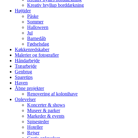
Kreativ bryllup borddækning
Højtider
Påske
Sommer
Halloween
Jul
Barnedåb
Fødselsdag
Køkkenredskaber
Malerier og fotografier
Håndarbejde
Træarbejde
Genbrug
Sparetips
Haven
Åbne projekter
Renovering af kolonihave
Oplevelser
Koncerter & shows
Museer & parker
Markeder & events
Spisesteder
Hoteller
Rejser