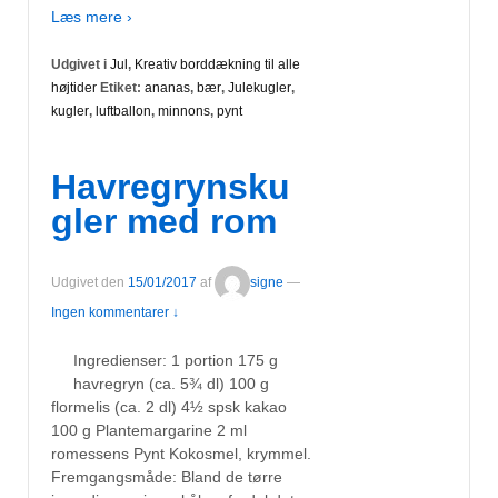
Læs mere ›
Udgivet i
Jul
,
Kreativ borddækning til alle
højtider
Etiket:
ananas
,
bær
,
Julekugler
,
kugler
,
luftballon
,
minnons
,
pynt
Havregrynsku
gler med rom
Udgivet den
15/01/2017
af
signe
—
Ingen kommentarer ↓
Ingredienser: 1 portion 175 g
havregryn (ca. 5¾ dl) 100 g
flormelis (ca. 2 dl) 4½ spsk kakao
100 g Plantemargarine 2 ml
romessens Pynt Kokosmel, krymmel.
Fremgangsmåde: Bland de tørre