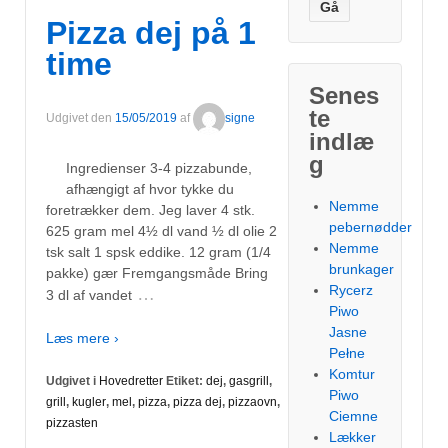
Pizza dej på 1
time
Senes
te
Udgivet den
15/05/2019
af
signe
indlæ
g
Ingredienser 3-4 pizzabunde,
afhængigt af hvor tykke du
Nemme
foretrækker dem. Jeg laver 4 stk.
pebernødder
625 gram mel 4½ dl vand ½ dl olie 2
Nemme
tsk salt 1 spsk eddike. 12 gram (1/4
brunkager
pakke) gær Fremgangsmåde Bring
Rycerz
…
3 dl af vandet
Piwo
Jasne
Læs mere ›
Pełne
Komtur
Udgivet i
Hovedretter
Etiket:
dej
,
gasgrill
,
Piwo
grill
,
kugler
,
mel
,
pizza
,
pizza dej
,
pizzaovn
,
Ciemne
pizzasten
Lækker