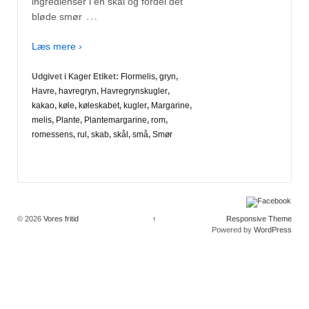
ingredienser i en skål og fordel det
…
bløde smør
Læs mere ›
Udgivet i
Kager
Etiket:
Flormelis
,
gryn
,
Havre
,
havregryn
,
Havregrynskugler
,
kakao
,
køle
,
køleskabet
,
kugler
,
Margarine
,
melis
,
Plante
,
Plantemargarine
,
rom
,
romessens
,
rul
,
skab
,
skål
,
små
,
Smør
© 2026
Vores fritid
↑
Responsive Theme
Powered by
WordPress