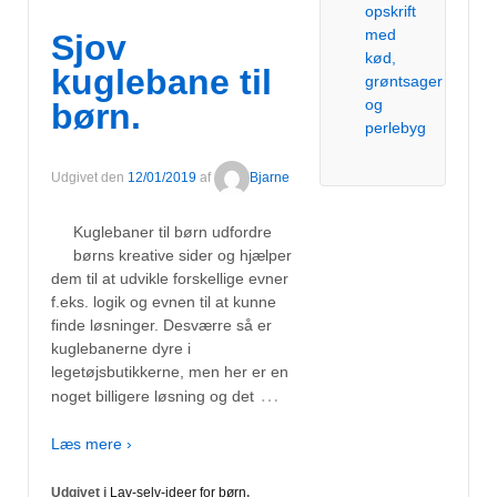
opskrift
med
Sjov
kød,
kuglebane til
grøntsager
og
børn.
perlebyg
Udgivet den
12/01/2019
af
Bjarne
Kuglebaner til børn udfordre
børns kreative sider og hjælper
dem til at udvikle forskellige evner
f.eks. logik og evnen til at kunne
finde løsninger. Desværre så er
kuglebanerne dyre i
legetøjsbutikkerne, men her er en
…
noget billigere løsning og det
Læs mere ›
Udgivet i
Lav-selv-ideer for børn
,