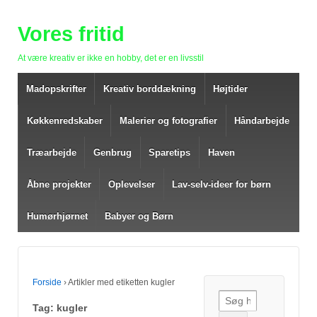
Vores fritid
At være kreativ er ikke en hobby, det er en livsstil
Madopskrifter
Kreativ borddækning
Højtider
Køkkenredskaber
Malerier og fotografier
Håndarbejde
Træarbejde
Genbrug
Sparetips
Haven
Åbne projekter
Oplevelser
Lav-selv-ideer for børn
Humørhjørnet
Babyer og Børn
Forside
›
Artikler med etiketten kugler
Søg efter:
Tag: kugler