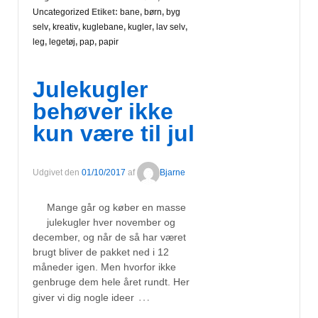
Uncategorized
Etiket:
bane
,
børn
,
byg
selv
,
kreativ
,
kuglebane
,
kugler
,
lav selv
,
leg
,
legetøj
,
pap
,
papir
Julekugler
behøver ikke
kun være til jul
Udgivet den
01/10/2017
af
Bjarne
Mange går og køber en masse
julekugler hver november og
december, og når de så har været
brugt bliver de pakket ned i 12
måneder igen. Men hvorfor ikke
genbruge dem hele året rundt. Her
…
giver vi dig nogle ideer